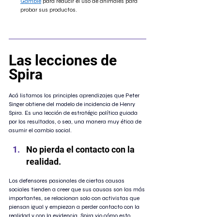
Gamble
 para reducir el uso de animales para 
probar sus productos. 
Las lecciones de 
Spira
Acá listamos los principles aprendizajes que Peter 
Singer obtiene del modelo de incidencia de Henry 
Spira. Es una lección de estratégic política guiada 
por los resultados, o sea, una manera muy ética de 
asumir el cambio social. 
No pierda el contacto con la 
realidad. 
Los defensores pasionales de ciertas causas 
sociales tienden a creer que sus causas son las más 
importantes, se relacionan solo con activistas que 
piensan igual y empiezan a perder contacto con la 
realidad y con la evidencia. Spira vio cómo esto 