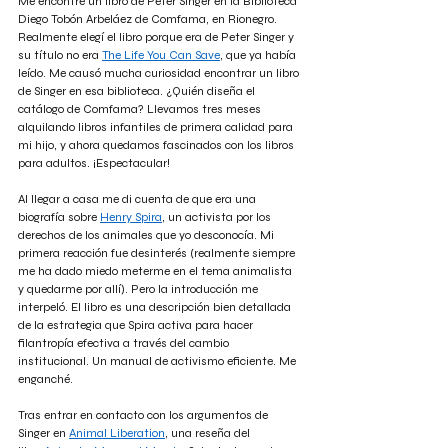
Me encontré un libro de Peter Singer en la
 Biblioteca 
Diego Tobón Arbeláez 
de Comfama, en Rionegro. 
Realmente elegí el libro porque era de Peter Singer y 
su título no era
The Life You Can Save
, que ya había 
leído. Me causó mucha curiosidad encontrar un libro 
de Singer en esa biblioteca. ¿Quién diseña el 
catálogo de Comfama? Llevamos tres meses 
alquilando libros infantiles de primera calidad para 
mi hijo, y ahora quedamos fascinados con los libros 
para adultos. ¡Espectacular!
Al llegar a casa me di cuenta de que era una 
biografía sobre
Henry Spira
, un activista por los 
derechos de los animales que yo desconocía. Mi 
primera reacción fue desinterés (realmente siempre 
me ha dado miedo meterme en el tema animalista 
y quedarme por allí). Pero la introducción me 
interpeló. El libro es una descripción bien detallada 
de la estrategia que Spira activa para hacer 
filantropía efectiva a través del cambio 
institucional. Un manual de activismo eficiente. Me 
enganché.
Tras entrar en contacto con los argumentos de 
Singer en
Animal Liberation
, una reseña del 