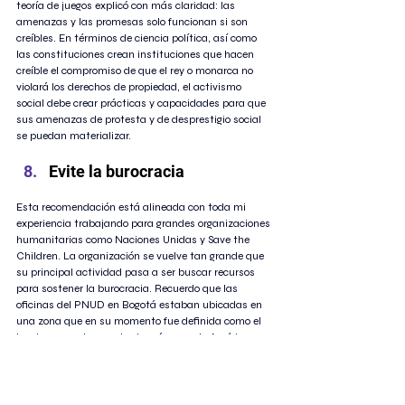
teoría de juegos explicó con más claridad: las 
amenazas y las promesas solo funcionan si son 
creíbles. En términos de ciencia política, así como 
las constituciones crean instituciones que hacen 
creíble el compromiso de que el rey o monarca no 
violará los derechos de propiedad, el activismo 
social debe crear prácticas y capacidades para que 
sus amenazas de protesta y de desprestigio social 
se puedan materializar.
Evite la burocracia
Esta recomendación está alineada con toda mi 
experiencia trabajando para grandes organizaciones 
humanitarias como Naciones Unidas y Save the 
Children. La organización se vuelve tan grande que 
su principal actividad pasa a ser buscar recursos 
para sostener la burocracia. Recuerdo que las 
oficinas del PNUD en Bogotá estaban ubicadas en 
una zona que en su momento fue definida como el 
barrio con metro cuadrado más caro de América 
Latina. Compartíamos edificio con empresas 
petroleras y bancos de inversión. ¿Cuál es el sentido 
de esto? Ya desde los años 80 y 90 Spira veía este 
problema. Incluso en Estados Unidos, e incluso en el 