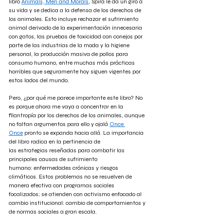
libro
Animals, Men and Morals
, Spira le da un giro a 
su vida y se dedica a la defensa de los derechos de 
los animales. Esto incluye rechazar el sufrimiento 
animal derivado de la experimentación innecesaria 
con gatos, las pruebas de toxicidad con conejos por 
parte de las industrias de la moda y la higiene 
personal, la producción masiva de pollos para 
consumo humano, entre muchas más prácticas 
horribles que seguramente hoy siguen vigentes por 
estos lados del mundo.
Pero, ¿por qué me parece importante este libro? No 
es porque ahora me vaya a concentrar en la 
filantropía por los derechos de los animales, aunque 
no faltan argumentos para ello y ojalá
Once 
Once
pronto se expanda hacia allá. La importancia 
del libro radica en la pertinencia de 
las
 estrategias 
reseñadas para combatir las 
principales causas de sufrimiento 
humano:
 enfermedades crónicas y riesgos 
climáticos
. Estos problemas no se resuelven de 
manera efectiva con programas sociales 
focalizados; se atienden con activismo enfocado al 
cambio institucional: cambio de comportamientos y 
de normas sociales a gran escala.