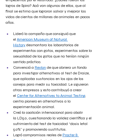
empecemos por el resultado: ¿cuáles fueron los 
logros de Spira? Acá van algunos de ellos, que al 
final se estima que lograron salvar y mejorar las 
vidas de cientos de millones de animales en pocos 
años.
Lideró la campaña que consiguió que 
el 
American Museum of Natural 
History
 desmontara los laboratorios de 
experimentos con gatos, experimentos sobre la 
sexualidad de los gatos que no tenían ningún 
sentido práctico.
Convenció a 
Revlon
 de que abriera un fondo 
para investigar alternativas al test de Draize, 
que aplicaba sustancias en los ojos de los 
conejos para medir su toxicidad. Le siguieron 
otras empresas y esto contribuyó a crear 
el 
Center for Alternatives to Animal Testing
, 
centro pionero en alternativas a la 
experimentación animal.
Creó la coalición internacional para abolir 
la LD50, cuestionando la validez científica y el 
sufrimiento del test de toxicidad “dosis letal 
50%” y promoviendo sustitutos.
Logró compromisos reales de 
Procter & 