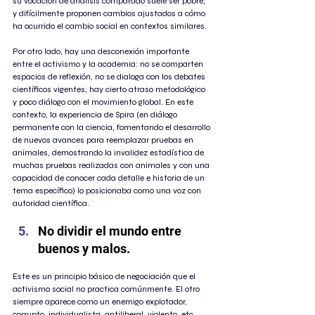
su vocación de análisis comparado suele ser pobre, 
y difícilmente proponen cambios ajustados a cómo 
ha ocurrido el cambio social en contextos similares.
Por otro lado, hay una desconexión importante 
entre el activismo y la academia: no se comparten 
espacios de reflexión, no se dialoga con los debates 
científicos vigentes, hay cierto atraso metodológico 
y poco diálogo con el movimiento global. En este 
contexto, la experiencia de Spira (en diálogo 
permanente con la ciencia, fomentando el desarrollo 
de nuevos avances para reemplazar pruebas en 
animales, demostrando la invalidez estadística de 
muchas pruebas realizadas con animales y con una 
capacidad de conocer cada detalle e historia de un 
tema específico) lo posicionaba como una voz con 
autoridad científica.
No dividir el mundo entre 
buenos y malos. 
Este es un principio básico de negociación que el 
activismo social no practica comúnmente. El otro 
siempre aparece como un enemigo explotador, 
corrupto, individualista, antiliberal, violento, etc. 