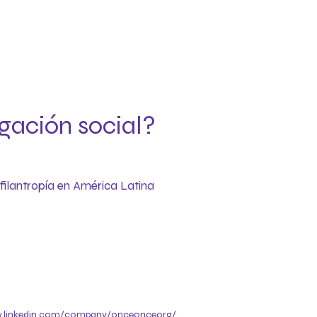
gación social?
filantropía en América Latina
.linkedin.com/company/onceonceorg/