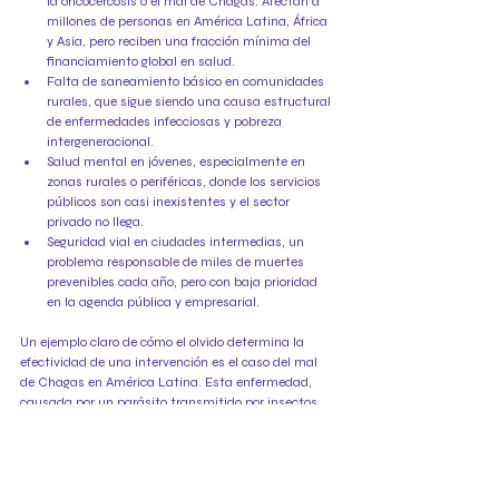
la oncocercosis o el mal de Chagas. Afectan a 
millones de personas en América Latina, África 
y Asia, pero reciben una fracción mínima del 
financiamiento global en salud.
Falta de saneamiento básico en comunidades 
rurales, que sigue siendo una causa estructural 
de enfermedades infecciosas y pobreza 
intergeneracional.
Salud mental en jóvenes, especialmente en 
zonas rurales o periféricas, donde los servicios 
públicos son casi inexistentes y el sector 
privado no llega.
Seguridad vial en ciudades intermedias, un 
problema responsable de miles de muertes 
prevenibles cada año, pero con baja prioridad 
en la agenda pública y empresarial.
Un ejemplo claro de cómo el olvido determina la 
efectividad de una intervención es el caso del mal 
de Chagas en América Latina. Esta enfermedad, 
causada por un parásito transmitido por insectos, 
afecta a entre 6 y 7 millones de personas, en su 
mayoría en zonas rurales pobres. Aunque existen 
tratamientos efectivos si se detecta a tiempo, 
la falta de inversión pública, la ausencia de 