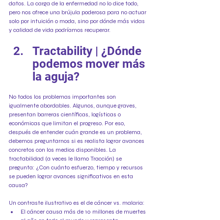
datos. La carga de la enfermedad no lo dice todo, 
pero nos ofrece una brújula poderosa para no actuar 
solo por intuición o moda, sino por dónde más vidas 
y calidad de vida podríamos recuperar.
Tractability | ¿Dónde 
podemos mover más 
la aguja?
No todos los problemas importantes son 
igualmente abordables. Algunos, aunque graves, 
presentan barreras científicas, logísticas o 
económicas que limitan el progreso. Por eso, 
después de entender cuán grande es un problema, 
debemos preguntarnos si es realista lograr avances 
concretos con los medios disponibles. La 
tractabilidad (a veces le llamo Tracción) se 
pregunta: ¿Con cuánto esfuerzo, tiempo y recursos 
se pueden lograr avances significativos en esta 
causa?
Un contraste ilustrativo es el de cáncer vs. malaria:
El cáncer causa más de 10 millones de muertes 