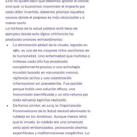
Esto no quiere decir que debamos ignorar el cáncer, 
sino que, si buscamos maximizar el impacto por 
cada dólar invertido, debemos priorizar aquellas 
causas donde el progreso es más alcanzable y a 
menor costo.
La historia de la salud pública está llena de 
ejemplos donde esta lógica utilitarista ha 
producido avances extraordinarios:
La eliminación global de la viruela, lograda en 
1980, es uno de los mayores hitos sanitarios de 
la humanidad. Una enfermedad que mataba a 
millones cada año fue erradicada 
completamente gracias a una estrategia 
mundial basada en vacunación masiva, 
vigilancia activa y una coordinación 
internacional sin precedentes. Fue posible 
porque había una solución eficaz, una 
transmisión identificable y un alto retorno por 
cada esfuerzo logístico realizado.
De forma similar, en 2015 la Organización 
Panamericana de la Salud declaró eliminada la 
rubéola en las Américas. Aunque menos letal 
que la viruela, la rubéola era una amenaza 
seria para embarazadas, provocando abortos 
espontáneos y malformaciones congénitas. La 