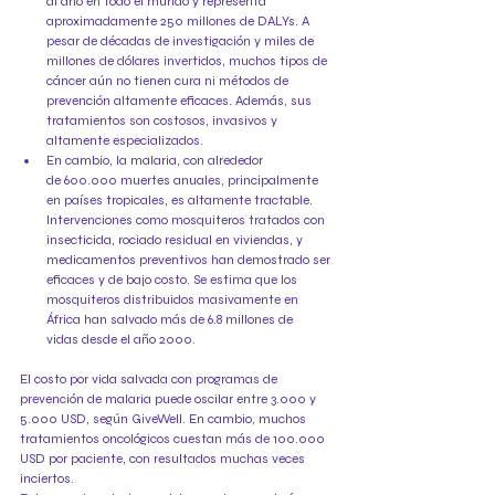
al año en todo el mundo y representa 
aproximadamente 250 millones de DALYs. A 
pesar de décadas de investigación y miles de 
millones de dólares invertidos, muchos tipos de 
cáncer aún no tienen cura ni métodos de 
prevención altamente eficaces. Además, sus 
tratamientos son costosos, invasivos y 
altamente especializados.
En cambio, la malaria, con alrededor 
de 600.000 muertes anuales, principalmente 
en países tropicales, es altamente tractable. 
Intervenciones como mosquiteros tratados con 
insecticida, rociado residual en viviendas, y 
medicamentos preventivos han demostrado ser 
eficaces y de bajo costo. Se estima que los 
mosquiteros distribuidos masivamente en 
África han salvado más de 6.8 millones de 
vidas desde el año 2000.
El costo por vida salvada con programas de 
prevención de malaria puede oscilar entre 3.000 y 
5.000 USD, según GiveWell. En cambio, muchos 
tratamientos oncológicos cuestan más de 100.000 
USD por paciente, con resultados muchas veces 
inciertos.