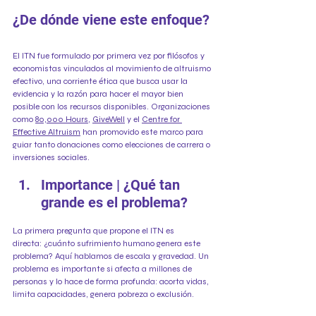
¿De dónde viene este enfoque?
El ITN fue formulado por primera vez por filósofos y 
economistas vinculados al movimiento de altruismo 
efectivo, una corriente ética que busca usar la 
evidencia y la razón para hacer el mayor bien 
posible con los recursos disponibles. Organizaciones 
como 
80,000 Hours
, 
GiveWell
 y el 
Centre for 
Effective Altruism
 han promovido este marco para 
guiar tanto donaciones como elecciones de carrera o 
inversiones sociales.
Importance | ¿Qué tan 
grande es el problema?
La primera pregunta que propone el ITN es 
directa: ¿cuánto sufrimiento humano genera este 
problema? Aquí hablamos de escala y gravedad. Un 
problema es importante si afecta a millones de 
personas y lo hace de forma profunda: acorta vidas, 
limita capacidades, genera pobreza o exclusión.