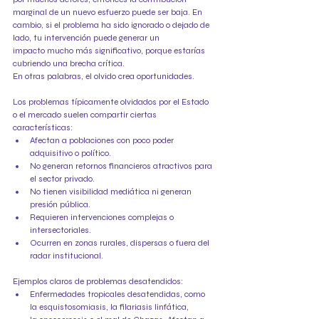
marginal de un nuevo esfuerzo puede ser baja. En 
cambio, si el problema ha sido ignorado o dejado de 
lado, tu intervención puede generar un 
impacto mucho más significativo, porque estarías 
cubriendo una brecha crítica.
En otras palabras, el olvido crea oportunidades.
Los problemas típicamente olvidados por el Estado 
o el mercado suelen compartir ciertas 
características:
Afectan a poblaciones con poco poder 
adquisitivo o político.
No generan retornos financieros atractivos para 
el sector privado.
No tienen visibilidad mediática ni generan 
presión pública.
Requieren intervenciones complejas o 
intersectoriales.
Ocurren en zonas rurales, dispersas o fuera del 
radar institucional.
Ejemplos claros de problemas desatendidos:
Enfermedades tropicales desatendidas, como 
la esquistosomiasis, la filariasis linfática, 