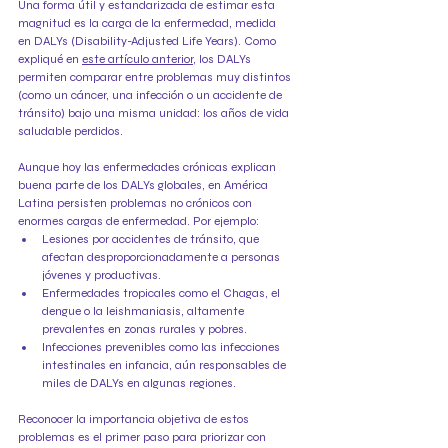
Una forma útil y estandarizada de estimar esta 
magnitud es la carga de la enfermedad, medida 
en DALYs (Disability-Adjusted Life Years). Como 
expliqué en 
este artículo anterior
, los DALYs 
permiten comparar entre problemas muy distintos 
(como un cáncer, una infección o un accidente de 
tránsito) bajo una misma unidad: los años de vida 
saludable perdidos.
Aunque hoy las enfermedades crónicas explican 
buena parte de los DALYs globales, en América 
Latina persisten problemas no crónicos con 
enormes cargas de enfermedad. Por ejemplo:
Lesiones por accidentes de tránsito, que 
afectan desproporcionadamente a personas 
jóvenes y productivas.
Enfermedades tropicales como el Chagas, el 
dengue o la leishmaniasis, altamente 
prevalentes en zonas rurales y pobres.
Infecciones prevenibles como las infecciones 
intestinales en infancia, aún responsables de 
miles de DALYs en algunas regiones.
Reconocer la importancia objetiva de estos 
problemas es el primer paso para priorizar con 