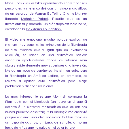
Hace unos días estaba aprendiendo sobre finanzas 
personales y me encontré con un video maravilloso 
de un seguidor de Warren Buffett y Charlie Munger 
llamado 
Mohnish Pabrai
. Resulta que es un 
inversionista y, además, un filántropo extraordinario, 
creador de la 
Dakshana Foundation.
El video me emocionó mucho porque explica, de 
manera muy sencilla, los principios de la filantropía 
de alto impacto, que al igual que las inversiones 
(dice él), se basan en una aritmética básica: 
encontrar oportunidades donde los retornos sean 
clara y evidentemente muy superiores a la inversión. 
Me da un poco de vergüenza insistir en esto, pero 
la filantropía en América Latina, en promedio, se 
resiste a aplicar esta aritmética para elegir 
problemas y diseñar soluciones.
Lo más interesante es que Mohnish compara la 
filantropía con el blackjack (un juego en el que él 
desarrolló un sistema matemático que los casinos 
nunca pudieron descifrar). Y la analogía me encantó 
porque encierra una idea poderosa: la filantropía es 
un juego de adultos, un juego de estrategia, no un 
juego de niños que no calculan el valor futuro.