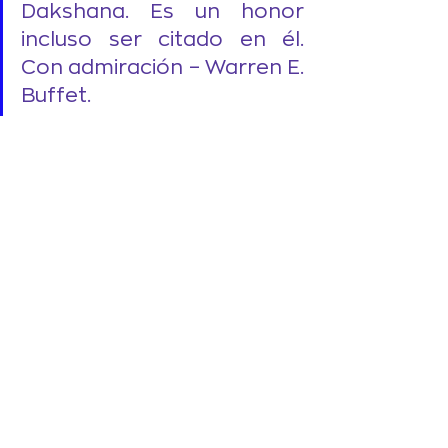
Dakshana. Es un honor 
incluso ser citado en él. 
Con admiración – Warren E. 
Buffet.
A copiar esta jugada 
en América Latina
Aquí es donde los grandes filántropos de la región 
tienen una oportunidad enorme. Muchos 
empresarios comprometidos con la filantropía 
pueden aplicar la misma lógica que usan en sus 
negocios: enfocarse en un solo tema, construir una 
estrategia a largo plazo y maximizar el retorno de 
cada dólar invertido. Así como Pabrai apostó por la 
educación de alta calidad, en América Latina 
podríamos elegir causas estratégicas y empujar 
soluciones de gran escala con una lógica de 
inversionista. Este tipo de enfoque disciplinado no 
solo evita dispersar esfuerzos, sino que permite 