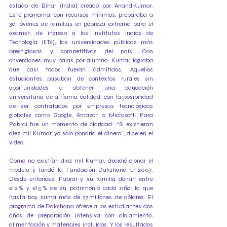
estado de Bihar (India) creado por Anand Kumar. 
Este programa, con recursos mínimos, preparaba a 
30 jóvenes de familias en pobreza extrema para el 
examen de ingreso a los Institutos Indios de 
Tecnología (IITs), las universidades públicas más 
prestigiosas y competitivas del país. Con 
onversiones muy bajas por alumno, Kumar lograba 
que casi todos fueran admitidos. Aquellos 
estudiantes pasaban de contextos rurales sin 
oportunidades a obtener una educación 
universitaria de altísima calidad, con la posibilidad 
de ser contratados por empresas tecnológicas 
globales como Google, Amazon o Microsoft. Para 
Pabrai fue un momento de claridad: “Si existieran 
diez mil Kumar, yo solo pondría el dinero”, dice en el 
video.
Como no existían diez mil Kumar, decidió clonar el 
modelo y fundó la Fundación Dakshana en 2007. 
Desde entonces, Pabrai y su familia donan entre 
el 2 % y el 5 % de su patrimonio cada año, lo que 
hasta hoy suma más de 27 millones de dólares. El 
programa de Dakshana ofrece a los estudiantes dos 
años de preparación intensiva con alojamiento, 
alimentación y materiales incluidos. Y los resultados 