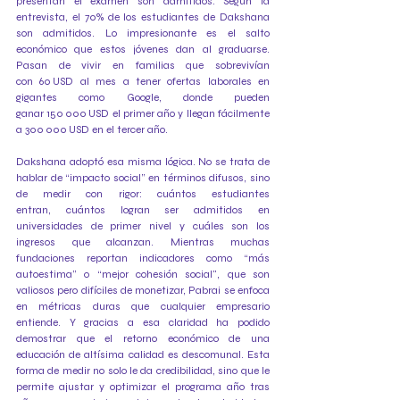
presentan el examen son admitidos. Según la 
entrevista, el 70% de los estudiantes de Dakshana 
son admitidos. Lo impresionante es el salto 
económico que estos jóvenes dan al graduarse. 
Pasan de vivir en familias que sobrevivían 
con 60 USD al mes a tener ofertas laborales en 
gigantes como Google, donde pueden 
ganar 150 000 USD el primer año y llegan fácilmente 
a 300 000 USD en el tercer año. 
Dakshana adoptó esa misma lógica. No se trata de 
hablar de “impacto social” en términos difusos, sino 
de medir con rigor: cuántos estudiantes 
entran, cuántos logran ser admitidos en 
universidades de primer nivel y cuáles son los 
ingresos que alcanzan. Mientras muchas 
fundaciones reportan indicadores como “más 
autoestima” o “mejor cohesión social", que son 
valiosos pero difíciles de monetizar, Pabrai se enfoca 
en métricas duras que cualquier empresario 
entiende. Y gracias a esa claridad ha podido 
demostrar que el retorno económico de una 
educación de altísima calidad es descomunal. Esta 
forma de medir no solo le da credibilidad, sino que le 
permite ajustar y optimizar el programa año tras 