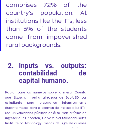
comprises 72% of the 
country’s population. At 
institutions like the IITs, less 
than 5% of the students 
come from impoverished 
rural backgrounds. 
Inputs vs. outputs: 
contabilidad de 
capital humano.
Pabrai pone los números sobre la mesa. Cuenta 
que 
Super 30
 invertía alrededor de 800 USD por 
estudiante para prepararlos intensivamente 
durante meses para el examen de ingreso a los IITs. 
Son universidades públicas de élite, más difíciles de 
ingresar que Princeton, Harvard o el Massachusetts 
Institute of Technology: menos del 1,3% de quienes 